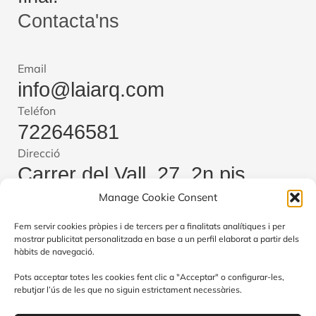
Contacta'ns
Email
info@laiarq.com
Teléfon
722646581
Direcció
Carrer del Vall, 27, 2n pis,
Manage Cookie Consent
08221 Terrassa, Barcelona
Canviar idioma
Fem servir cookies pròpies i de tercers per a finalitats analítiques i per
mostrar publicitat personalitzada en base a un perfil elaborat a partir dels
Català
Español
hàbits de navegació.
Pots acceptar totes les cookies fent clic a "Acceptar" o configurar-les,
rebutjar l’ús de les que no siguin estrictament necessàries.
PROGRAMA KIT DIGITAL COFINANCIADO POR LOS FONDOS NEXT