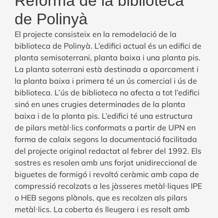
Reforma de la biblioteca
de Polinyà
El projecte consisteix en la remodelació de la
biblioteca de Polinyà. L’edifici actual és un edifici de
planta semisoterrani, planta baixa i una planta pis.
La planta soterrani està destinada a aparcament i
la planta baixa i primera té un ús comercial i ús de
biblioteca. L’ús de biblioteca no afecta a tot l’edifici
sinó en unes crugies determinades de la planta
baixa i de la planta pis. L’edifici té una estructura
de pilars metàl·lics conformats a partir de UPN en
forma de calaix segons la documentació facilitada
del projecte original redactat al febrer del 1992. Els
sostres es resolen amb uns forjat unidireccional de
biguetes de formigó i revoltó ceràmic amb capa de
compressió recolzats a les jàsseres metàl·liques IPE
o HEB segons plànols, que es recolzen als pilars
metàl·lics. La coberta és lleugera i es resolt amb