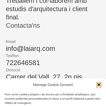
Treballem i col·laborem amb
estudis d'arquitectura i client
final.
Contacta'ns
Email
info@laiarq.com
Teléfon
722646581
Direcció
Carrer del Vall, 27, 2n pis,
Manage Cookie Consent
08221 Terrassa, Barcelona
Canviar idioma
Fem servir cookies pròpies i de tercers per a finalitats analítiques i per
mostrar publicitat personalitzada en base a un perfil elaborat a partir dels
Català
hàbits de navegació.