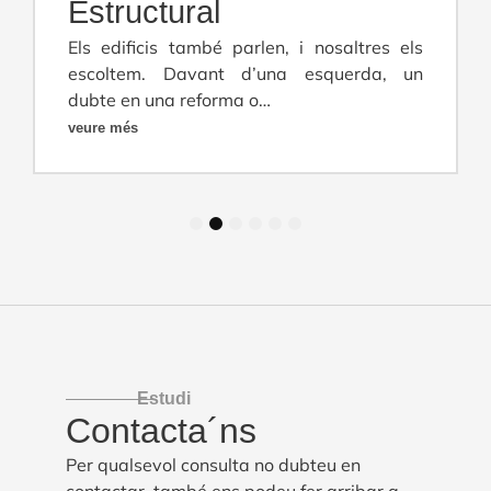
Estructural
Els edificis també parlen, i nosaltres els
escoltem. Davant d’una esquerda, un
dubte en una reforma o…
veure més
1
2
3
4
5
6
Estudi
Contacta´ns
Per qualsevol consulta no dubteu en