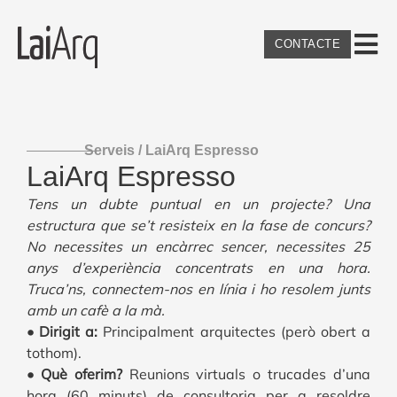
CONTACTE
Serveis / LaiArq Espresso
LaiArq Espresso
Tens un dubte puntual en un projecte? Una
estructura que se’t resisteix en la fase de concurs?
No necessites un encàrrec sencer, necessites 25
anys d’experiència concentrats en una hora.
Truca’ns, connectem-nos en línia i ho resolem junts
amb un cafè a la mà.
• Dirigit a:
Principalment arquitectes (però obert a
tothom).
• Què oferim?
Reunions virtuals o trucades d’una
hora (60 minuts) de consultoria per a resoldre