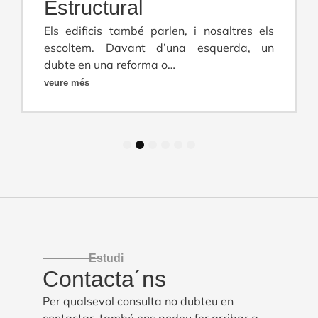
Estructural
Els edificis també parlen, i nosaltres els
escoltem. Davant d’una esquerda, un
dubte en una reforma o…
veure més
1
2
3
4
5
6
Estudi
Contacta´ns
Per qualsevol consulta no dubteu en