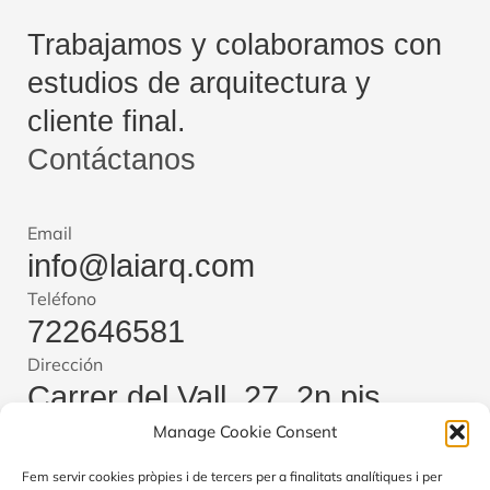
Trabajamos y colaboramos con
estudios de arquitectura y
cliente final.
Contáctanos
Email
info@laiarq.com
Teléfono
722646581
Dirección
Carrer del Vall, 27, 2n pis,
Manage Cookie Consent
08221 Terrassa, Barcelona
Cambiar idioma
Fem servir cookies pròpies i de tercers per a finalitats analítiques i per