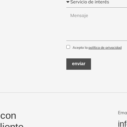
Acepto la
política de privacidad
enviar
 con
Ema
in
liente