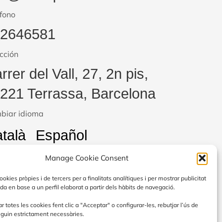
fono
22646581
cción
rrer del Vall, 27, 2n pis,
221 Terrassa, Barcelona
biar idioma
talà
Español
Manage Cookie Consent
okies pròpies i de tercers per a finalitats analítiques i per mostrar publicitat
da en base a un perfil elaborat a partir dels hàbits de navegació.
 RECUPERACIÓN Y RESILIENCIA
r totes les cookies fent clic a "Acceptar" o configurar-les, rebutjar l’ús de
iguin estrictament necessàries.