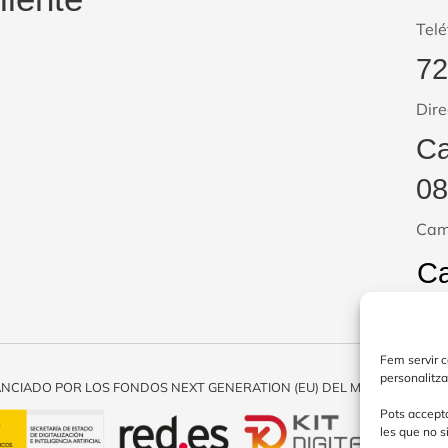
Telé
7
Dire
Ca
08
Cam
Ca
Fem servir co
personalitza
ANCIADO POR LOS FONDOS NEXT GENERATION (EU) DEL MECANISMO DE
Pots accepta
les que no s