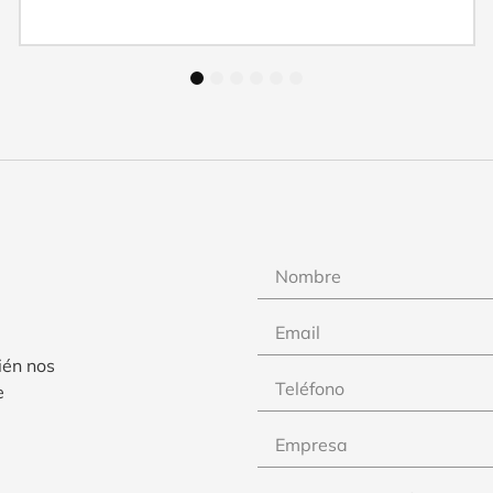
1
2
3
4
5
6
ién nos
e