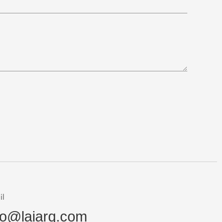
il
fo@laiarq.com