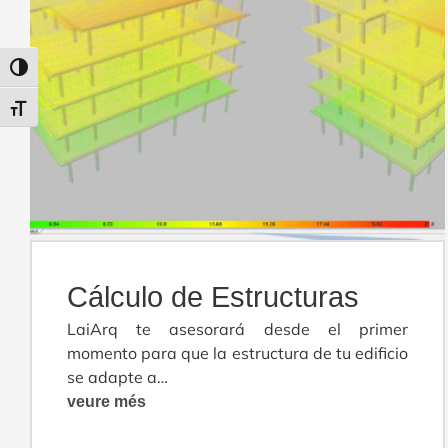
Alternar alto contraste
Alternar tamaño de letra
Cálculo de Estructuras
LaiArq te asesorará desde el primer
momento para que la estructura de tu edificio
se adapte a…
veure més