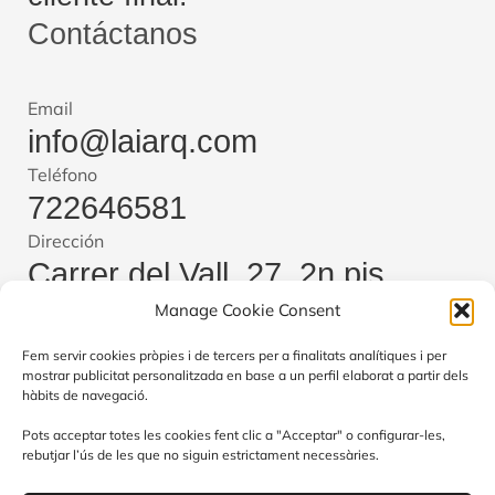
Contáctanos
Email
info@laiarq.com
Teléfono
722646581
Dirección
Carrer del Vall, 27, 2n pis,
Manage Cookie Consent
08221 Terrassa, Barcelona
Cambiar idioma
Fem servir cookies pròpies i de tercers per a finalitats analítiques i per
mostrar publicitat personalitzada en base a un perfil elaborat a partir dels
Català
Español
hàbits de navegació.
Pots acceptar totes les cookies fent clic a "Acceptar" o configurar-les,
rebutjar l’ús de les que no siguin estrictament necessàries.
PROGRAMA KIT DIGITAL COFINANCIADO POR LOS FONDOS NEXT