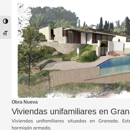
Alternar alto contraste
Alternar tamaño de letra
Obra Nueva
Viviendas unifamiliares en Gra
Viviendas unifamiliares situadas en Granada. Est
hormigón armado.